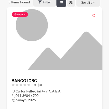
5
Items Found
Filter
Sort By
Popular
BANCO ICBC
0.0
(0)
Carlos Pellegrini 479, C.A.B.A.
011 3984 6700
6 mayo, 2026