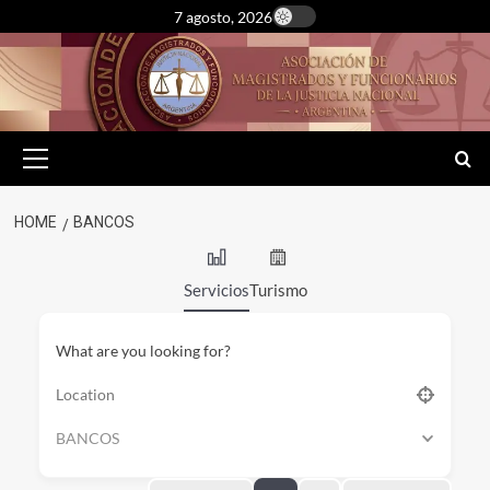
Skip
7 agosto, 2026
to
content
Primary
Menu
HOME
BANCOS
Servicios
Turismo
What are you looking for?
BANCOS