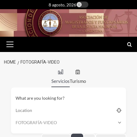
Skip
8 agosto, 2026
to
content
Primary
Menu
HOME
FOTOGRAFÍA-VIDEO
Servicios
Turismo
What are you looking for?
FOTOGRAFÍA-VIDEO