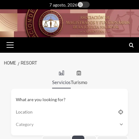
Skip
7 agosto, 2026
to
content
Primary
Menu
HOME
RESORT
Servicios
Turismo
What are you looking for?
Category