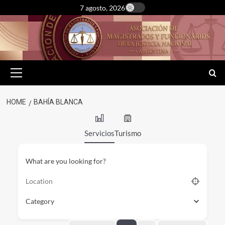
Skip
7 agosto, 2026
to
content
Primary
Menu
HOME
BAHÍA BLANCA
Servicios
Turismo
What are you looking for?
Category