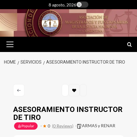
Skip
8 agosto, 2026
to
content
Primary
Menu
HOME
SERVICIOS
ASESORAMIENTO INSTRUCTOR DE TIRO
ASESORAMIENTO INSTRUCTOR
DE TIRO
ARMAS y RENAR
0
(0 Reviews)
Popular