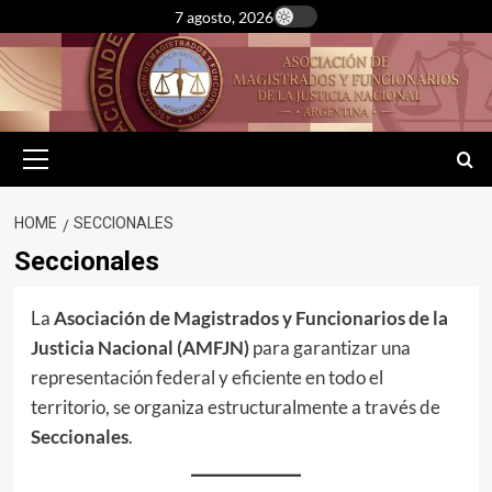
Skip
7 agosto, 2026
to
content
Primary
Menu
HOME
SECCIONALES
Seccionales
La
Asociación de Magistrados y Funcionarios de la
Justicia Nacional (AMFJN)
para garantizar una
representación federal y eficiente en todo el
territorio, se organiza estructuralmente a través de
Seccionales
.