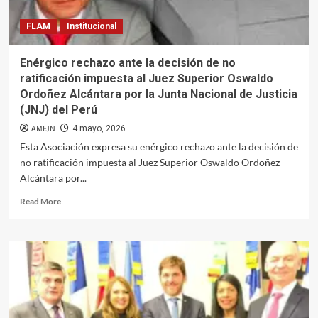
FLAM
Institucional
Enérgico rechazo ante la decisión de no
ratificación impuesta al Juez Superior Oswaldo
Ordoñez Alcántara por la Junta Nacional de Justicia
(JNJ) del Perú
AMFJN
4 mayo, 2026
Esta Asociación expresa su enérgico rechazo ante la decisión de
no ratificación impuesta al Juez Superior Oswaldo Ordoñez
Alcántara por...
Read
Read More
more
about
Enérgico
rechazo
ante
la
decisión
de