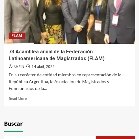
no
ratificación
impuesta
al
Juez
Superior
FLAM
Oswaldo
Ordoñez
Alcántara
73 Asamblea anual de la Federación
por
Latinoamericana de Magistrados (FLAM)
la
Junta
AMFJN
14 abril, 2026
Nacional
En su carácter de entidad miembro en representación de la
de
República Argentina, la Asociación de Magistrados y
Justicia
Funcionarios de la...
(JNJ)
del
Read
Read More
Perú
more
about
73
Asamblea
Buscar
anual
de
la