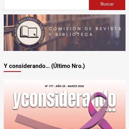
Buscar
Federación
Latinoamericana
de
Magistrados
(FLAM)
Y considerando... (Último Nro.)