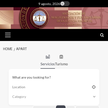
Skip
9 agosto, 2026
to
content
Primary
Menu
HOME
APART
Servicios
Turismo
What are you looking for?
Category