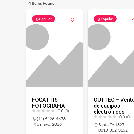
4
Items Found
Popular
Popular
FOCATTIS
OUTTEC – Vent
FOTOGRAFIA
de equipos
0.0
(0)
electrónicos.
0.0
(0)
(11) 6426-9673
6 mayo, 2026
Santa Fe 1827 –
0810-362-3152