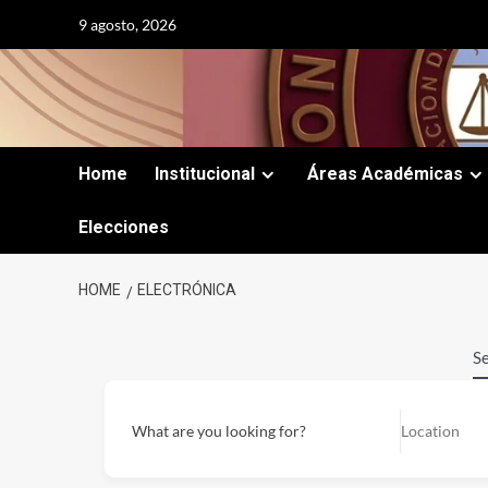
Skip
9 agosto, 2026
to
content
Home
Institucional
Áreas Académicas
Elecciones
HOME
ELECTRÓNICA
Se
What are you looking for?