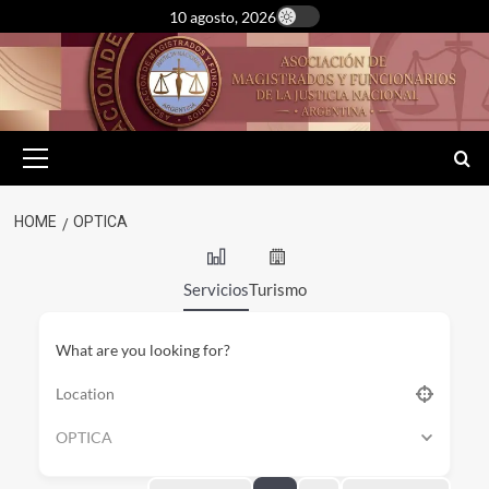
Skip
10 agosto, 2026
to
content
Primary
Menu
HOME
OPTICA
Servicios
Turismo
What are you looking for?
OPTICA