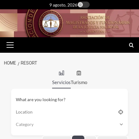
Skip
9 agosto, 2026
to
content
Primary
Menu
HOME
RESORT
Servicios
Turismo
What are you looking for?
Category