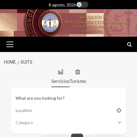
Skip
8 agosto, 2026
to
content
Primary
Menu
HOME
SUITS
Servicios
Turismo
What are you looking for?
Category