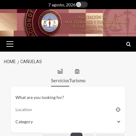
Skip
7 agosto, 2026
to
content
Primary
Menu
HOME
CAÑUELAS
Servicios
Turismo
What are you looking for?
Category