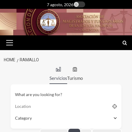
Skip
7 agosto, 2026
to
content
Primary
Menu
HOME
RAMALLO
Servicios
Turismo
What are you looking for?
Category