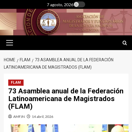
Skip
7 agosto, 2026
to
content
Primary
Menu
HOME
FLAM
73 ASAMBLEA ANUAL DE LA FEDERACIÓN
LATINOAMERICANA DE MAGISTRADOS (FLAM)
FLAM
73 Asamblea anual de la Federación
Latinoamericana de Magistrados
(FLAM)
AMFJN
14 abril, 2026