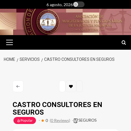
Skip
6 agosto, 2026
to
content
Primary
Menu
HOME
SERVICIOS
CASTRO CONSULTORES EN SEGUROS
CASTRO CONSULTORES EN
SEGUROS
SEGUROS
0
(0 Reviews)
Popular