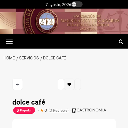
Skip
7 agosto, 2026
to
content
Primary
Menu
HOME
SERVICIOS
DOLCE CAFÉ
dolce café
GASTRONOMÍA
0
(0 Reviews)
Popular