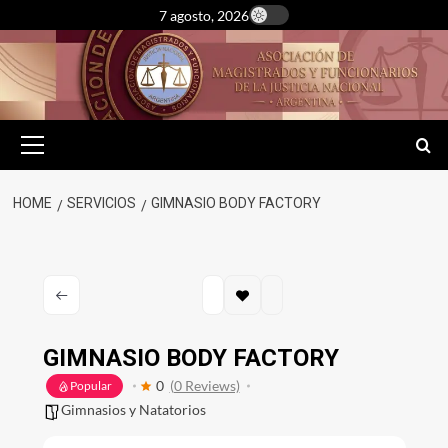
Skip
7 agosto, 2026
to
content
Primary
Menu
HOME
SERVICIOS
GIMNASIO BODY FACTORY
GIMNASIO BODY FACTORY
0
(0 Reviews)
Popular
Gimnasios y Natatorios