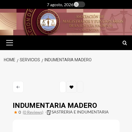
Skip
7 agosto, 2026
to
content
Primary
Menu
HOME
SERVICIOS
INDUMENTARIA MADERO
INDUMENTARIA MADERO
SASTRERIA E INDUMENTARIA
0
(0 Reviews)