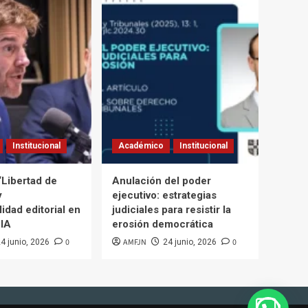
Institucional
Académico
Institucional
“Libertad de
Anulación del poder
y
ejecutivo: estrategias
idad editorial en
judiciales para resistir la
 IA
erosión democrática
0
AMFJN
0
4 junio, 2026
24 junio, 2026