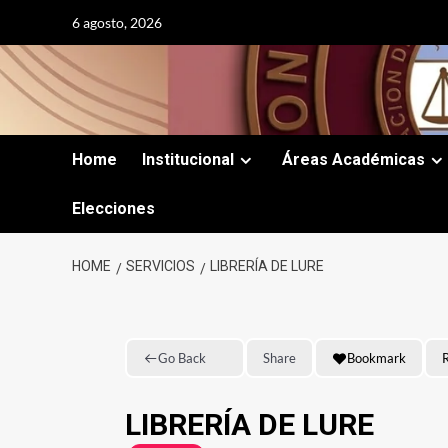
Skip
6 agosto, 2026
to
content
Home
Institucional
Áreas Académicas
Elecciones
HOME
SERVICIOS
LIBRERÍA DE LURE
Go Back
Share
Bookmark
R
LIBRERÍA DE LURE