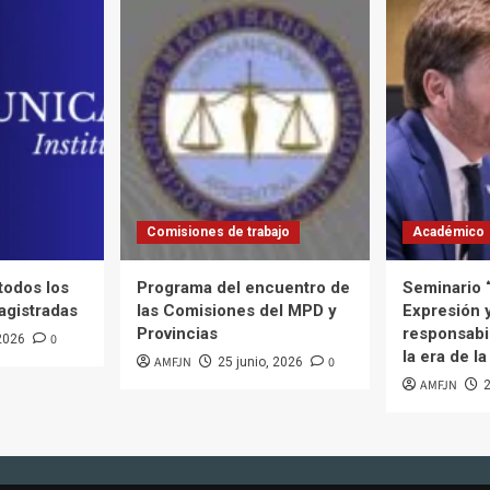
Comisiones de trabajo
Académico
 todos los
Programa del encuentro de
Seminario 
agistradas
las Comisiones del MPD y
Expresión 
Provincias
responsabil
0
 2026
la era de la
AMFJN
0
25 junio, 2026
AMFJN
2