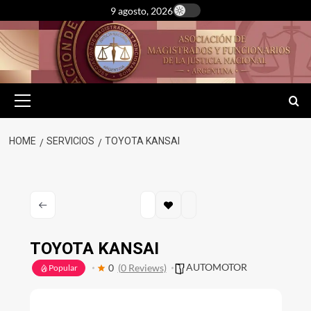
Skip
9 agosto, 2026
to
content
Primary
Menu
HOME
SERVICIOS
TOYOTA KANSAI
TOYOTA KANSAI
AUTOMOTOR
0
(0 Reviews)
Popular