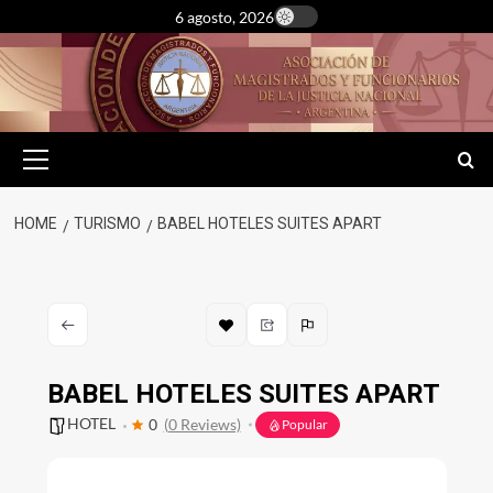
Skip
6 agosto, 2026
to
content
Primary
Menu
HOME
TURISMO
BABEL HOTELES SUITES APART
BABEL HOTELES SUITES APART
HOTEL
0
(0 Reviews)
Popular