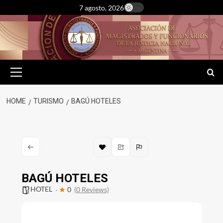
Skip
7 agosto, 2026
to
content
Primary
Menu
HOME
TURISMO
BAGÚ HOTELES
BAGÚ HOTELES
HOTEL
0
(0 Reviews)