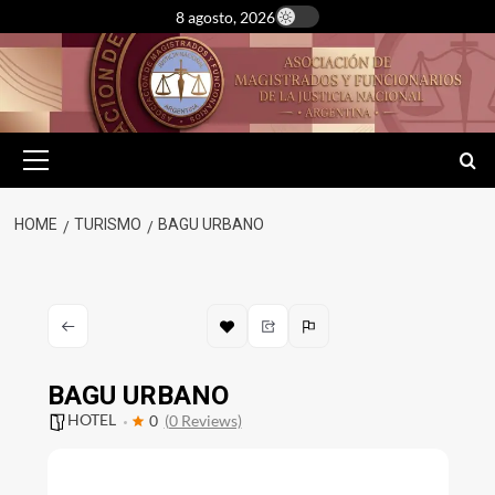
Skip
8 agosto, 2026
to
content
Primary
Menu
HOME
TURISMO
BAGU URBANO
BAGU URBANO
HOTEL
0
(0 Reviews)