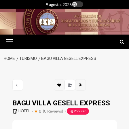
Skip
9 agosto, 2026
to
content
Primary
Menu
HOME
TURISMO
BAGU VILLA GESELL EXPRESS
BAGU VILLA GESELL EXPRESS
HOTEL
0
(0 Reviews)
Popular