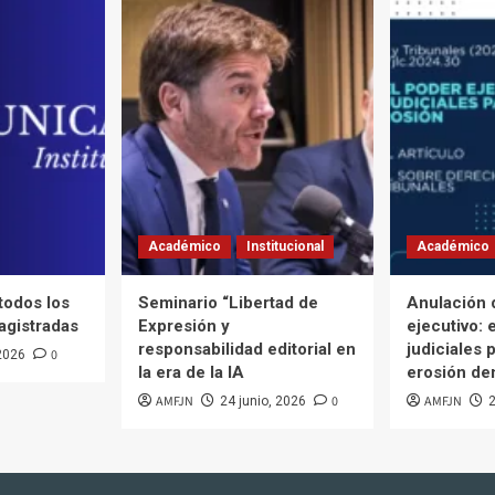
Académico
Institucional
Académico
 todos los
Seminario “Libertad de
Anulación 
agistradas
Expresión y
ejecutivo: 
responsabilidad editorial en
judiciales p
0
 2026
la era de la IA
erosión de
AMFJN
0
AMFJN
24 junio, 2026
2