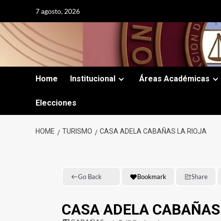
Skip
7 agosto, 2026
to
content
Home
Institucional
Áreas Académicas
Elecciones
HOME
TURISMO
CASA ADELA CABAÑAS LA RIOJA
Go Back
Bookmark
Share
CASA ADELA CABAÑAS 