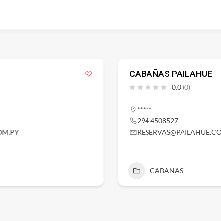
CABAÑAS PAILAHUE
0.0
(0)
*****
294 4508527
OM.PY
RESERVAS@PAILAHUE.C
CABAÑAS