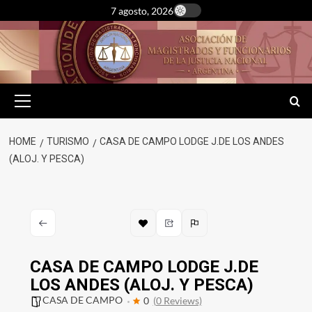
Skip
7 agosto, 2026
to
content
Primary
Menu
HOME
TURISMO
CASA DE CAMPO LODGE J.DE LOS ANDES
(ALOJ. Y PESCA)
CASA DE CAMPO LODGE J.DE
LOS ANDES (ALOJ. Y PESCA)
CASA DE CAMPO
0
(0 Reviews)