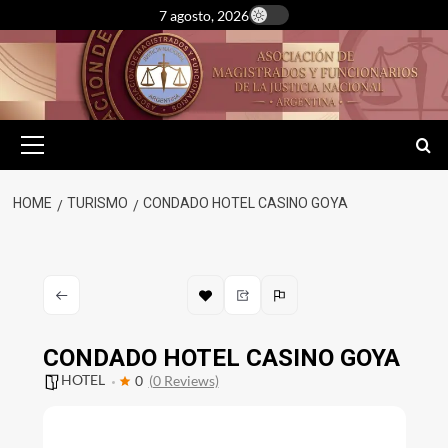
Skip
7 agosto, 2026
to
content
Primary
Menu
HOME
TURISMO
CONDADO HOTEL CASINO GOYA
CONDADO HOTEL CASINO GOYA
HOTEL
0
(0 Reviews)