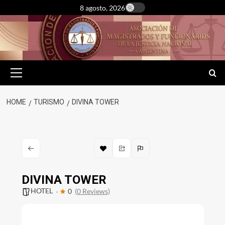
Skip
8 agosto, 2026
to
content
Primary
Menu
HOME
TURISMO
DIVINA TOWER
DIVINA TOWER
HOTEL
0
(0 Reviews)