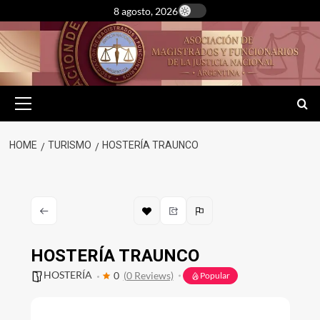
Skip
8 agosto, 2026
to
content
Primary
Menu
HOME
TURISMO
HOSTERÍA TRAUNCO
HOSTERÍA TRAUNCO
HOSTERÍA
0
(0 Reviews)
Popular