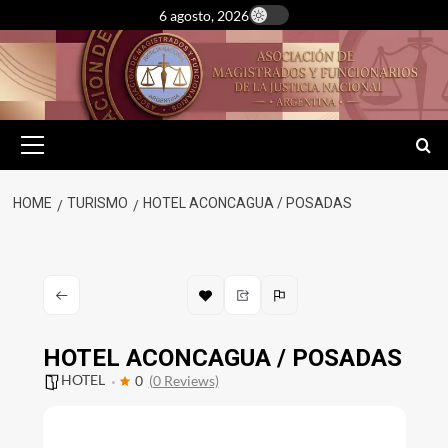
Skip
6 agosto, 2026
to
content
Primary
Menu
HOME
TURISMO
HOTEL ACONCAGUA / POSADAS
HOTEL ACONCAGUA / POSADAS
HOTEL
0
(0 Reviews)