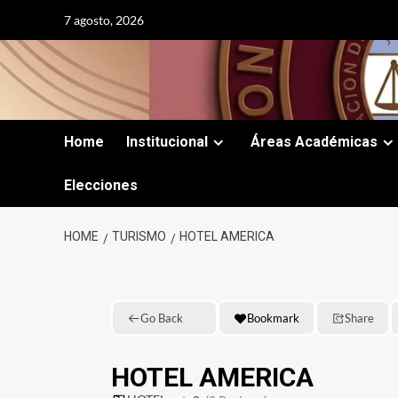
Skip
7 agosto, 2026
to
content
Home
Institucional
Áreas Académicas
Elecciones
HOME
TURISMO
HOTEL AMERICA
Go Back
Bookmark
Share
HOTEL AMERICA