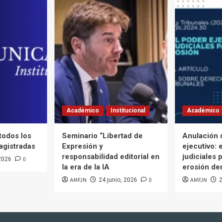
Académico
Institucional
Académico
 todos los
Seminario “Libertad de
Anulación 
agistradas
Expresión y
ejecutivo: 
responsabilidad editorial en
judiciales p
0
 2026
la era de la IA
erosión de
AMFJN
0
AMFJN
24 junio, 2026
2