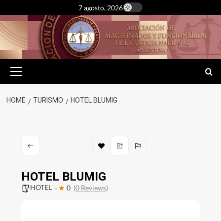
Skip
7 agosto, 2026
to
content
Primary
Menu
HOME
TURISMO
HOTEL BLUMIG
HOTEL BLUMIG
HOTEL
0
(0 Reviews)