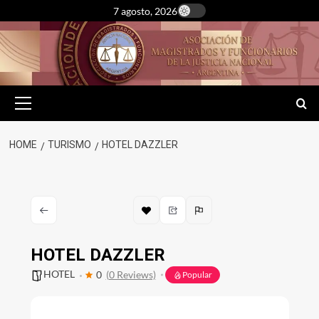
Skip
7 agosto, 2026
to
content
Primary
Menu
HOME
TURISMO
HOTEL DAZZLER
HOTEL DAZZLER
HOTEL
0
(0 Reviews)
Popular