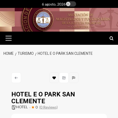
Skip
6 agosto, 2026
to
content
Primary
Menu
HOME
TURISMO
HOTEL E O PARK SAN CLEMENTE
HOTEL E O PARK SAN
CLEMENTE
HOTEL
0
(0 Reviews)