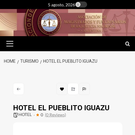
Skip
5 agosto, 2026
to
content
Primary
Menu
HOME
TURISMO
HOTEL EL PUEBLITO IGUAZU
HOTEL EL PUEBLITO IGUAZU
HOTEL
0
(0 Reviews)