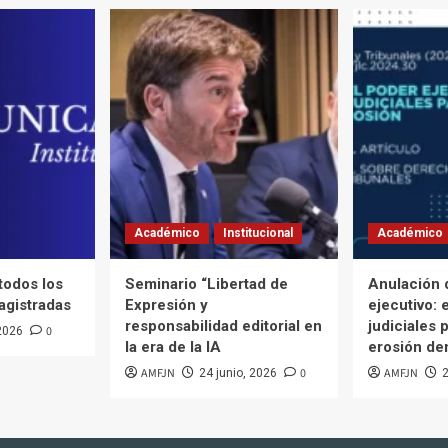
Académico
Institucional
Académico
 todos los
Seminario “Libertad de
Anulación 
agistradas
Expresión y
ejecutivo: 
responsabilidad editorial en
judiciales p
0
 2026
la era de la IA
erosión de
AMFJN
0
AMFJN
24 junio, 2026
2