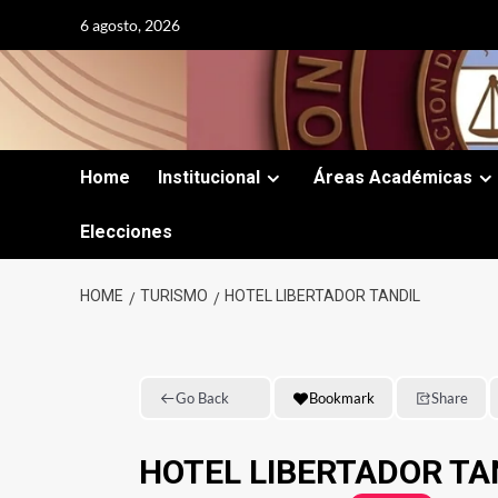
Skip
6 agosto, 2026
to
content
Home
Institucional
Áreas Académicas
Elecciones
HOME
TURISMO
HOTEL LIBERTADOR TANDIL
Go Back
Bookmark
Share
HOTEL LIBERTADOR TA