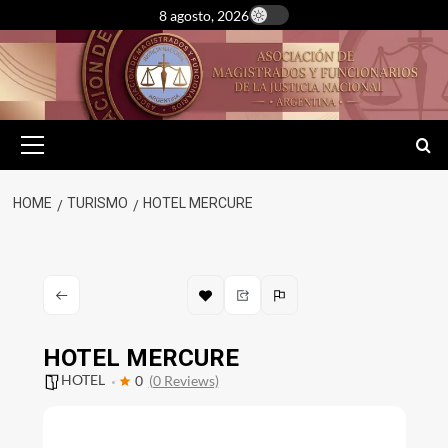
Skip
8 agosto, 2026
to
content
Primary
Menu
HOME
TURISMO
HOTEL MERCURE
HOTEL MERCURE
HOTEL
0
(0 Reviews)