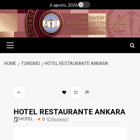
Skip
6 agosto, 2026
to
content
Primary
Menu
HOME
TURISMO
HOTEL RESTAURANTE ANKARA
HOTEL RESTAURANTE ANKARA
HOTEL
0
(0 Reviews)