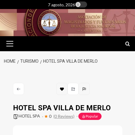
Skip
7 agosto, 2026
to
content
Primary
Menu
HOME
TURISMO
HOTEL SPA VILLA DE MERLO
HOTEL SPA VILLA DE MERLO
HOTEL SPA
0
(0 Reviews)
Popular