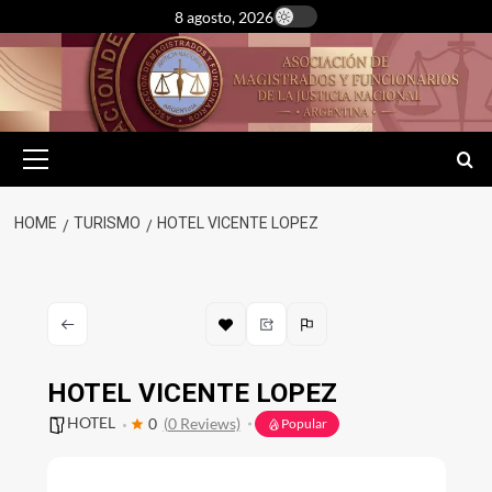
Skip
8 agosto, 2026
to
content
Primary
Menu
HOME
TURISMO
HOTEL VICENTE LOPEZ
HOTEL VICENTE LOPEZ
HOTEL
0
(0 Reviews)
Popular