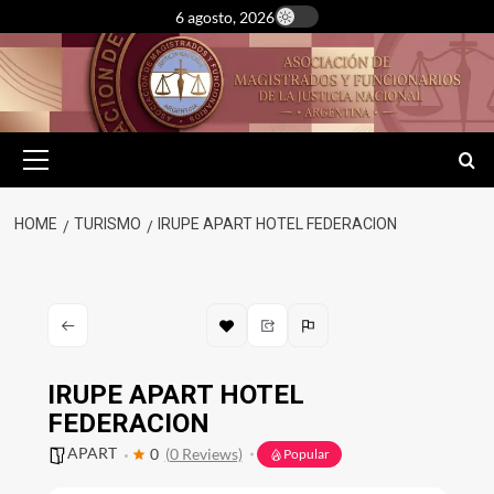
Skip
6 agosto, 2026
to
content
Primary
Menu
HOME
TURISMO
IRUPE APART HOTEL FEDERACION
IRUPE APART HOTEL
FEDERACION
APART
0
(0 Reviews)
Popular