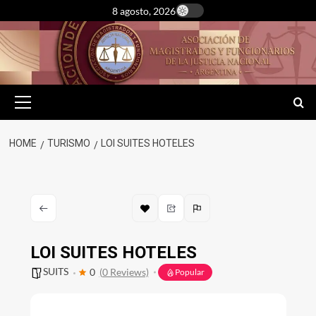
Skip
8 agosto, 2026
to
content
Primary
Menu
HOME
TURISMO
LOI SUITES HOTELES
LOI SUITES HOTELES
SUITS
0
(0 Reviews)
Popular