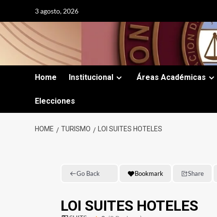
Skip
3 agosto, 2026
to
content
Home
Institucional
Áreas Académicas
Elecciones
HOME
TURISMO
LOI SUITES HOTELES
Go Back
Bookmark
Share
LOI SUITES HOTELES