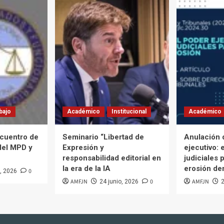
bajo
Académico
Institucional
Académico
cuentro de
Seminario “Libertad de
Anulación 
del MPD y
Expresión y
ejecutivo: 
responsabilidad editorial en
judiciales p
la era de la IA
erosión de
0
o, 2026
AMFJN
0
AMFJN
24 junio, 2026
2