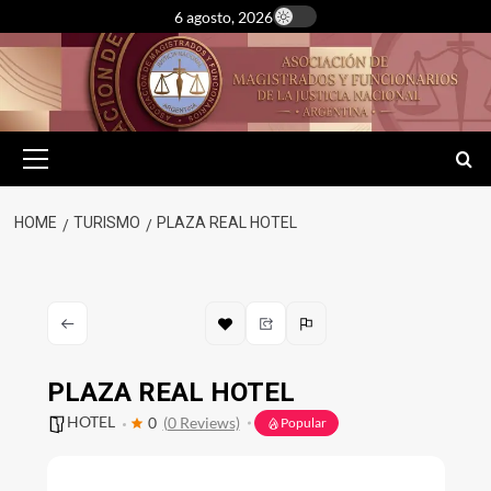
Skip
6 agosto, 2026
to
content
Primary
Menu
HOME
TURISMO
PLAZA REAL HOTEL
PLAZA REAL HOTEL
HOTEL
0
(0 Reviews)
Popular