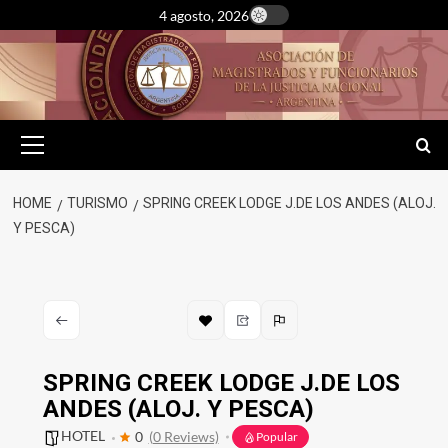
Skip
4 agosto, 2026
to
content
Primary
Menu
HOME
TURISMO
SPRING CREEK LODGE J.DE LOS ANDES (ALOJ.
Y PESCA)
SPRING CREEK LODGE J.DE LOS
ANDES (ALOJ. Y PESCA)
HOTEL
0
(0 Reviews)
Popular