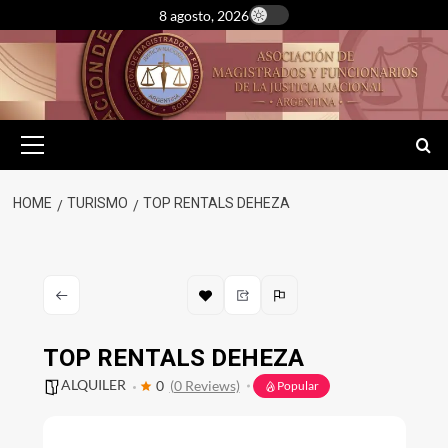
Skip
8 agosto, 2026
to
content
Primary
Menu
HOME
TURISMO
TOP RENTALS DEHEZA
TOP RENTALS DEHEZA
ALQUILER
0
(0 Reviews)
Popular