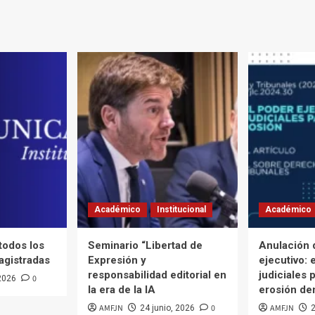
Académico
Institucional
Académico
 todos los
Seminario “Libertad de
Anulación 
agistradas
Expresión y
ejecutivo: 
responsabilidad editorial en
judiciales p
0
 2026
la era de la IA
erosión de
AMFJN
0
AMFJN
24 junio, 2026
2