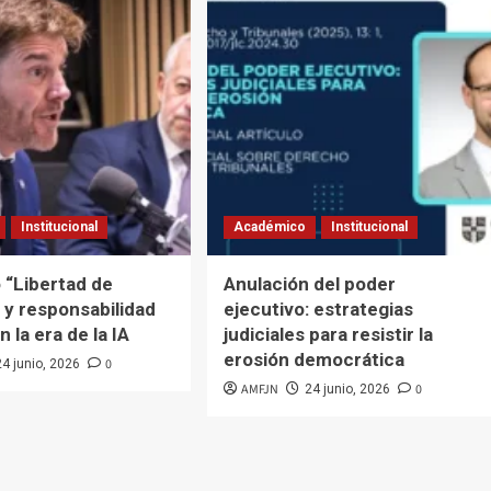
Institucional
Académico
Institucional
 “Libertad de
Anulación del poder
 y responsabilidad
ejecutivo: estrategias
n la era de la IA
judiciales para resistir la
erosión democrática
0
24 junio, 2026
AMFJN
0
24 junio, 2026