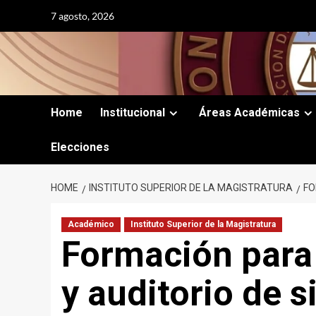
Skip
7 agosto, 2026
to
content
Home
Institucional
Áreas Académicas
Elecciones
HOME
INSTITUTO SUPERIOR DE LA MAGISTRATURA
FO
Académico
Instituto Superior de la Magistratura
Formación para
y auditorio de 