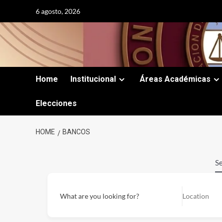
Skip
6 agosto, 2026
to
content
Home
Institucional
Áreas Académicas
Elecciones
HOME
BANCOS
Se
What are you looking for?