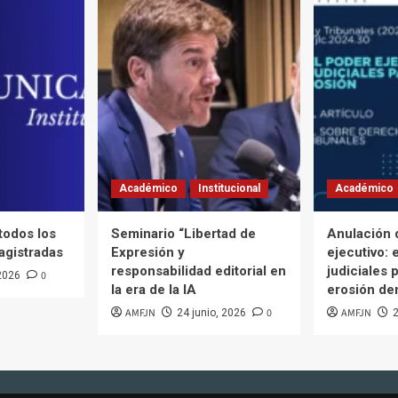
Académico
Institucional
Académico
 todos los
Seminario “Libertad de
Anulación 
agistradas
Expresión y
ejecutivo: 
responsabilidad editorial en
judiciales p
0
 2026
la era de la IA
erosión de
AMFJN
0
AMFJN
24 junio, 2026
2