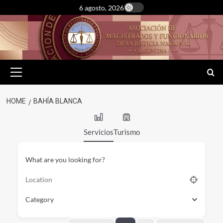
Skip
6 agosto, 2026
to
content
Primary
Menu
HOME
BAHÍA BLANCA
Servicios
Turismo
What are you looking for?
Category